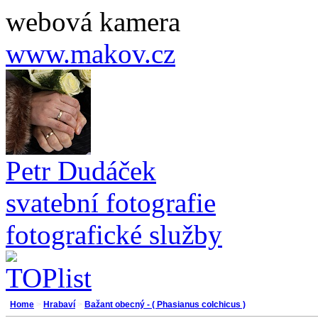
webová kamera
www.makov.cz
Petr Dudáček
svatební fotografie
fotografické služby
Home
>
Hrabaví
>
Bažant obecný - ( Phasianus colchicus )