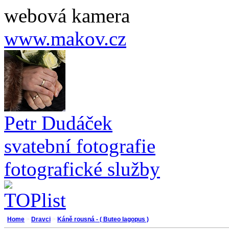
webová kamera
www.makov.cz
Petr Dudáček
svatební fotografie
fotografické služby
Home
>
Dravci
>
Káně rousná - ( Buteo lagopus )