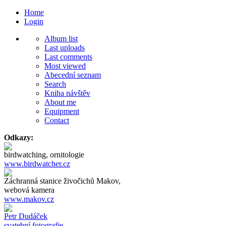
Home
Login
Album list
Last uploads
Last comments
Most viewed
Abecední seznam
Search
Kniha návštěv
About me
Equipment
Contact
Odkazy:
birdwatching, ornitologie
www.birdwatcher.cz
Záchranná stanice živočichů Makov,
webová kamera
www.makov.cz
Petr Dudáček
svatební fotografie